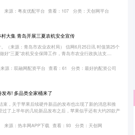
来源：粤友优配平台
查看：
107
分类：
天创网平台
乡村大集 青岛开展三夏农机安全宣传
。（来源：青岛市农业农村局） 信网6月25日讯 时值第25个
做好“三夏”农机安全保障工作，青岛市农业行政执法支....
来源：双融网配资平台
查看：
61
分类：
最好的配资公司
待发布! 多品类全家桶来了
的结束，关于苹果后续硬件新品的发布也出现了新的消息和推
经过了上半年的几轮新品发布之后，苹果似乎还有大约20款产
创业板指
3563.12
1%
47.56
1.35%
来源：热丰网APP下载
查看：
93
分类：
天创网