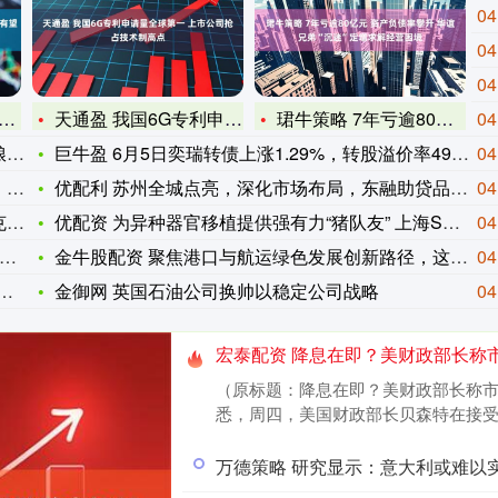
04
04
04
天通盈 我国6G专利申请量全球第一 上市公司抢占技术制高点
珺牛策略 7年亏逾80亿元 资产负债率攀升 华谊兄弟“沉迷”
04
安
巨牛盈 6月5日奕瑞转债上涨1.29%，转股溢价率49.72
04
”
优配利 苏州全城点亮，深化市场布局，东融助贷品牌广告投放全面
04
，
优配资 为异种器官移植提供强有力“猪队友” 上海SPF猪赋能
04
金牛股配资 聚焦港口与航运绿色发展创新路径，这场学术研讨会达
04
金御网 英国石油公司换帅以稳定公司战略
04
宏泰配资 降息在即？美财政部长称
（原标题：降息在即？美财政部长称市
悉，周四，美国财政部长贝森特在接受福克
万德策略 研究显示：意大利或难以实