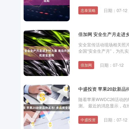
认....
日期：07-12
忠泰策略
倍加网 安全生产月走进
安全宣传活动现场相关照片
全国“安全生产月”，为扎实
日期：07-12
倍加网
中盛投资 苹果20款新品
随着苹果WWDC26活动
测。 最近的消息显示，在
品....
北证50
1134.24
13
0.93%
11.37
1.0
日期：07-12
中盛投资