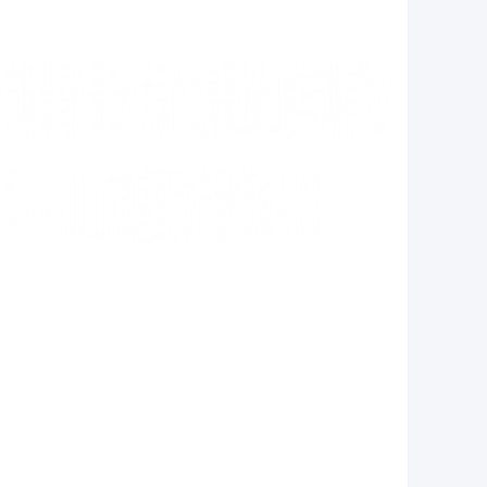
宏泰配资 降息在即？美财政部长称市场已向美联储发
出信号
天创网
09-28
（原标题：降息在即？美财政部长称市场已向美联储发出
信号）宏泰配资 智通财经APP获悉，周四，美国财政部长
贝森特在接受福克
万德策略 研究显示：意大利或难以实现2030年绿色目
标
天创网平台
09-17
一项研究于周六指出万德策略，由于可再生能源发电、储
能系统等关键绿色转型领域进展滞后，意大利可能无法实
现欧盟层面商定的碳排
掌乐策略 开盘倒计时！海淀北“卷王”爆火
天创网平台
09-23
上周佳爷在国誉星城开启了一场与众不同的直播掌乐策
略，样板间里来来往往全是看房人，录制视频甚至在门口
等了20分钟。 海淀北