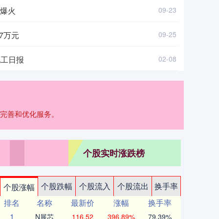
”爆火
09-23
7万元
09-25
化工日报
02-08
断完善和优化服务。
个股实时涨跌榜
个股跌幅
个股流入
个股流出
换手率
个股涨幅
排名
名称
最新价
涨幅
换手率
1
N展芯
116.52
396.89%
79.39%