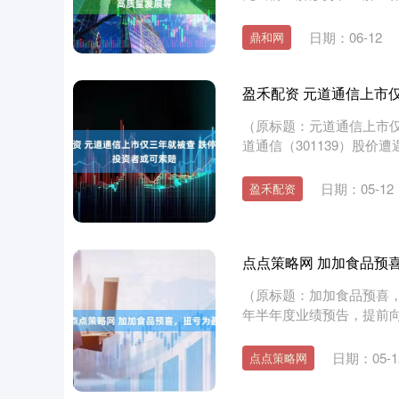
验作出的....
日期：06-12
鼎和网
盈禾配资 元道通信上市
（原标题：元道通信上市仅
道通信（301139）股价遭遇“
日期：05-12
盈禾配资
点点策略网 加加食品预
（原标题：加加食品预喜，扭
年半年度业绩预告，提前向
日期：05-1
点点策略网