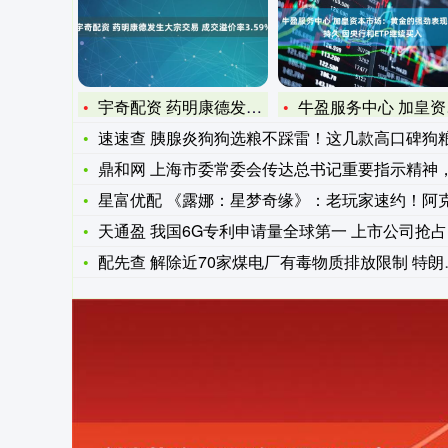
宇奇配资 药明康德发生大宗交易 成交溢价率3.59%
牛盈服务中心 加皇资本市场：黄金的强劲表现有望持久 因央行和
速速查 胰腺炎狗狗选粮不踩雷！这几款高口碑狗粮，兼顾营养与
鼎和网 上海市委常委会传达总书记重要指示精神，研究“十五五
星富优配 《露娜：星梦奇缘》：老玩家速约！阿克勒港口的船鸣
天通盈 我国6G专利申请量全球第一 上市公司抢占技术制高点
配先查 解除近70家煤电厂有毒物质排放限制 特朗普能重振煤炭