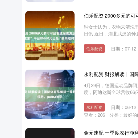
伯乐配资 2000多元的可
钟女士认为，衣物未清洗干
日讯 近日，湖北武汉的钟女士向
日期：07-12
伯乐配资
永利配资 财报解读｜国
4月29日，德国运动品牌
度，阿迪达斯全球营收66
业....
日期：06-12
永利配资
查看：
206
分类：
最好的
金元速配 一季度农行净