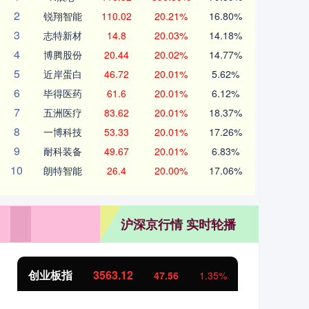
2
锐翔智能
110.02
20.21%
16.80%
3
志特新材
14.8
20.03%
14.18%
4
博腾股份
20.44
20.02%
14.77%
5
近岸蛋白
46.72
20.01%
5.62%
6
毕得医药
61.6
20.01%
6.12%
7
五洲医疗
83.62
20.01%
18.37%
8
一博科技
53.33
20.01%
17.26%
9
耐科装备
49.67
20.01%
6.83%
10
朗特智能
26.4
20.00%
17.06%
沪深京行情 实时轮播
基金指数
7242.10
国
12.30
0.17%