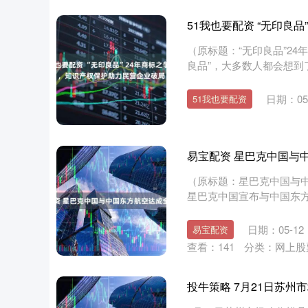
51我也要配资 “无印良
（原标题：“无印良品”2
良品”，大多数人都会想到
日期：05
51我也要配资
易宝配资 星巴克中国与
（原标题：星巴克中国与中
星巴克中国宣布与中国东方航
日期：05-12
易宝配资
查看：
141
分类：
网上股
投牛策略 7月21日苏州市