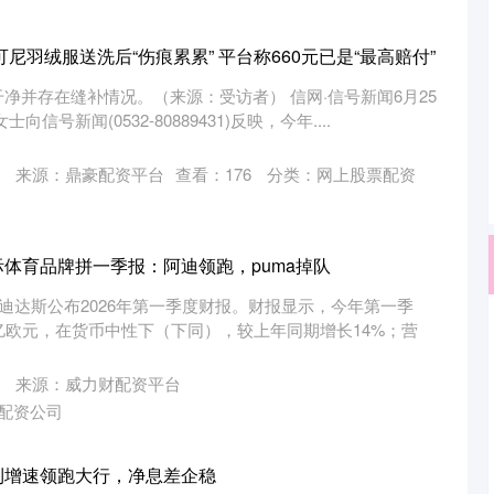
可尼羽绒服送洗后“伤痕累累” 平台称660元已是“最高赔付”
净并存在缝补情况。（来源：受访者） 信网·信号新闻6月25
信号新闻(0532-80889431)反映，今年....
来源：鼎豪配资平台
查看：
176
分类：
网上股票配资
际体育品牌拼一季报：阿迪领跑，puma掉队
阿迪达斯公布2026年第一季度财报。财报显示，今年第一季
亿欧元，在货币中性下（下同），较上年同期增长14%；营
来源：威力财配资平台
配资公司
利增速领跑大行，净息差企稳