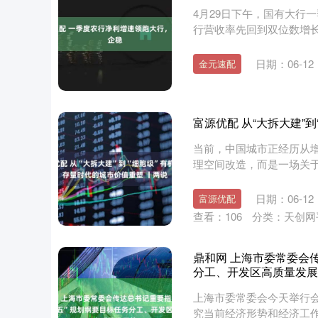
4月29日下午，国有大行
行营收率先回到双位数增长，增
日期：06-12
金元速配
富源优配 从“大拆大建”
当前，中国城市正经历从
理空间改造，而是一场关
编辑杨宇....
日期：06-12
富源优配
查看：
106
分类：
天创网
鼎和网 上海市委常委会
分工、开发区高质量发展
上海市委常委会今天举行
究当前经济形势和经济工