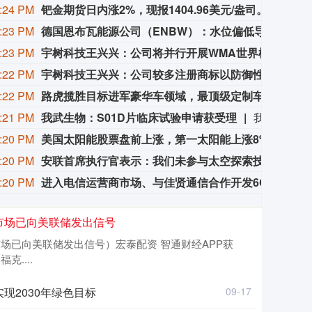
:24 PM
钯金期货日内涨2%，现报1404.96美元/盎司。
钯金期
:23 PM
德国恩布瓦能源公司（ENBW）：水位偏低导致我们上半年损失了数千万欧元，具体金额为千万欧级别低位两位数。
德国
:23 PM
宇树科技王兴兴：公司将并行开展WMA世界模型、VLA视觉-语言-动作具身大模型研发
8月7
:22 PM
宇树科技王兴兴：公司较多注册商标以防御性保护为主，不会带来经营资源的浪费
8月
:22 PM
路虎揽胜目标进军豪华车领域，最顶级定制车没有价格上限
据报道
:21 PM
我武生物：S01D片临床试验申请获受理
我武生物公告，公司近日获得国家药品监督管理局发出的《受理通知书》，S01D片药物临床试验申请已获正式受理。该药品注册分类为化学药品1类，拟用于耐药肺结核成人患者的治疗。截至公告披露日，国内外尚未有相同化学药物获批上市。
:20 PM
美国太阳能股票盘前上涨，第一太阳能上涨8%，太阳能边缘科技上涨2.4%；景顺太阳能交易型开放式指数基金上涨1.4%。
美国太
:20 PM
安联首席执行官表示：我们未参与太空探索技术公司（SpaceX）的投资。
安联首
:20 PM
进入电信运营商市场、与佳贤通信合作开发6G AI-RAN基站？英伟达回应：毫无根据 对我们在该地区活动的描述不属实
近日，
市场已向美联储发出信号
场已向美联储发出信号）宏泰配资 智通财经APP获
....
现2030年绿色目标
09-17